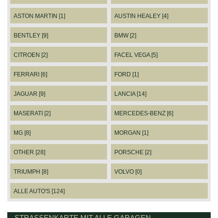
ASTON MARTIN [1]
AUSTIN HEALEY [4]
BENTLEY [9]
BMW [2]
CITROEN [2]
FACEL VEGA [5]
FERRARI [6]
FORD [1]
JAGUAR [9]
LANCIA [14]
MASERATI [2]
MERCEDES-BENZ [6]
MG [8]
MORGAN [1]
OTHER [28]
PORSCHE [2]
TRIUMPH [8]
VOLVO [0]
ALLE AUTO'S [124]
STRASSENKARTE MIT ALLE GARAGEN