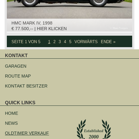
HMC MARK IV, 1998
€ 77.500,-- | HIER KLICKEN
SEITE 1 VON 5
1
2
3
4
5
VORWÄRTS
ENDE »
KONTAKT
Navigation
überspringen
GARAGEN
ROUTE MAP
KONTAKT BESITZER
QUICK LINKS
Navigation
überspringen
HOME
NEWS
OLDTIMER VERKAUF