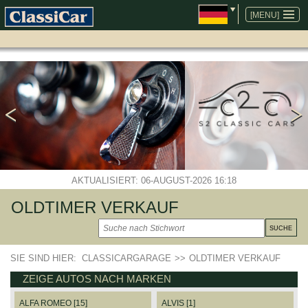
NAVIGATION
ÜBERSPRINGEN
[MENU]
AKTUALISIERT: 06-AUGUST-2026 16:18
OLDTIMER VERKAUF
SIE SIND HIER:
CLASSICARGARAGE
>>
OLDTIMER VERKAUF
ZEIGE AUTOS NACH MARKEN
ALFA ROMEO [15]
ALVIS [1]