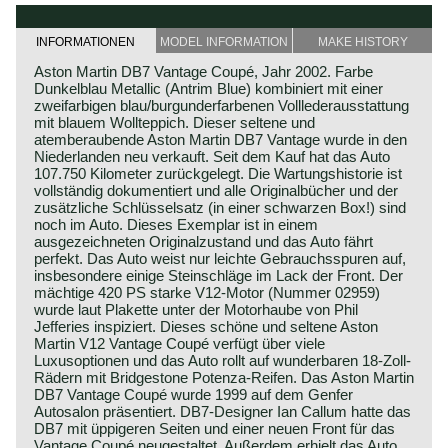
INFORMATIONEN
MODEL INFORMATION
MAKE HISTORY
Aston Martin DB7 Vantage Coupé, Jahr 2002. Farbe
Dunkelblau Metallic (Antrim Blue) kombiniert mit einer
zweifarbigen blau/burgunderfarbenen Volllederausstattung
mit blauem Wollteppich. Dieser seltene und
atemberaubende Aston Martin DB7 Vantage wurde in den
Niederlanden neu verkauft. Seit dem Kauf hat das Auto
107.750 Kilometer zurückgelegt. Die Wartungshistorie ist
vollständig dokumentiert und alle Originalbücher und der
zusätzliche Schlüsselsatz (in einer schwarzen Box!) sind
noch im Auto. Dieses Exemplar ist in einem
ausgezeichneten Originalzustand und das Auto fährt
perfekt. Das Auto weist nur leichte Gebrauchsspuren auf,
insbesondere einige Steinschläge im Lack der Front. Der
mächtige 420 PS starke V12-Motor (Nummer 02959)
wurde laut Plakette unter der Motorhaube von Phil
Jefferies inspiziert. Dieses schöne und seltene Aston
Martin V12 Vantage Coupé verfügt über viele
Luxusoptionen und das Auto rollt auf wunderbaren 18-Zoll-
Rädern mit Bridgestone Potenza-Reifen. Das Aston Martin
DB7 Vantage Coupé wurde 1999 auf dem Genfer
Autosalon präsentiert. DB7-Designer Ian Callum hatte das
DB7 mit üppigeren Seiten und einer neuen Front für das
Vantage Coupé neugestaltet. Außerdem erhielt das Auto