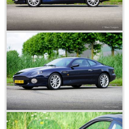
the year 1948.
Aston Martin DB1 / DB6
The 1948 Aston Martin DB1 featured a rather dismal four-
cylinder engine. The DB2 from 1950 brought the magic on
which the brand was to build. The engines were designed
by W.O. Bentley, who was working for Lagonda, another
enterprise of Browns’. The enormous six-cylinder in-line
engines had two overhead camshafts, and were provided
with two, and later three SU carburettors. The engine of
the DB2 and its successor DB2/4 had a capacity of 2580
and 2922 cc respectively; the engine in the DB5 and the
DB6 models that followed already had a cylinder capacity
of 3995 cc and a standard 282 horsepower. The latter
models had special ‘Vantage’ versions with a capacity of
314 and 325 hp.
The DB5 made Aston Martin instantly world-famous as
James Bond’s car. Everyone who saw the Bond films will
remember the DB5 with the movable bullet-proof shield,
the extending knock-offs that sawed the bad guy’s car in
two, but especially the sound that sent shivers of
excitement up your spine.
The Aston Martin DB6 was the last classic six cylinder
Aston. The DB6 was also available as 2+2 cabriolet,
named 'Volante'. The top of the line model was again the