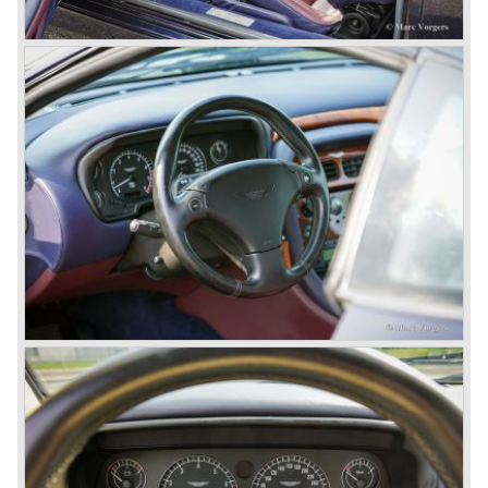
Vantage was powered by a 550 bhp V8 engine giving the
car a top speed of 320 km/h! In 1998 the most potent
Vantage was presented: the V600 with 600 bhp on tap!
In 1994 the modern Aston Martin DB7 was introduced.
The DB 7 was technically developed in cooperation with
Jaguar who introduced the XK8 as a result of the fruitful
gathering. The six cylinder DB7 was built in a new factory
in Bloxham. The DB7 given a position under the fully hand
built Vantage which remained the top model. In the year
1996 the Virage was discontinued. To replace the Virage
Aston Martin introduced a detuned Vantage: the Aston
Martin V8 coupe. In the V8 coupe the V8 engine delivered
349 bhp giving the car a top speed of 242 km/u. The Aston
Martin V8 coupe was delivered with automatic 4-speed
transmission only, a fantastic and relaxing GT!
Just like the classic Astons the younger versions are also
very rare and exclusive. From 1989 until 1995 Aston
Martin built 365 Virages. From 1993 until 2000 Aston
Martin built 280 Vantage models. From 1996 until 1999
only 101 Aston Martin V8 coupe cars were built. As you
see the Virage, Vantage and especially the V8 coupe are
really scarce cars. The Aston Martin DB7 would become
the best sold Aston until that day, from 1994 until 2004
7000 DB7's left the factory in Bloxham! The DB7 was
succeeded by the Aston Martin DB9.