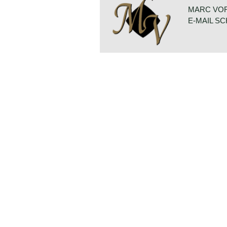
alongside the new Fiat 126 and both
same new 594 cc. engine with differe
MARC VO
E-MAIL S
Technical data*
2 cylinder engine
cylinder capacity: 594 cc.
induction: 1 carburettor
capacity: 18 bhp. At 4000 rpm.
top-speed: 62 mph. - 100 km/h.
weight: 512 kg.
*Source: All the Fiats