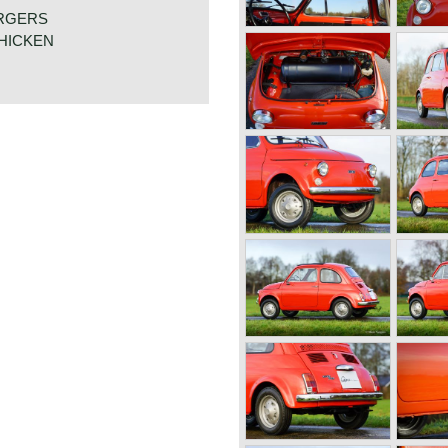
 cars basically shared the
nt output specifications.
RGERS
CHICKEN