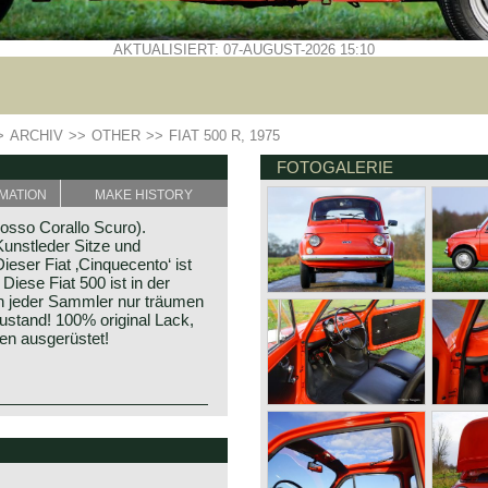
AKTUALISIERT: 07-AUGUST-2026 15:10
>
ARCHIV
>>
OTHER
>>
FIAT 500 R, 1975
FOTOGALERIE
MATION
MAKE HISTORY
Rosso Corallo Scuro).
unstleder Sitze und
ser Fiat ‚Cinquecento‘ ist
Diese Fiat 500 ist in der
n jeder Sammler nur träumen
stand! 100% original Lack,
fen ausgerüstet!
ntil the year 1975. The R for
d by the new styled wheels,
the bumper over-riders and
he 500 R was presented