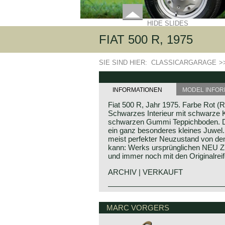
HIDE SLIDES
FIAT 500 R, 1975
SIE SIND HIER:
CLASSICARGARAGE
>
INFORMATIONEN
MODEL INFOR
Fiat 500 R, Jahr 1975. Farbe Rot (
Schwarzes Interieur mit schwarze K
schwarzen Gummi Teppichboden. Die
ein ganz besonderes kleines Juwel. 
meist perfekter Neuzustand von de
kann: Werks ursprünglichen NEU Zu
und immer noch mit den Originalrei
ARCHIV | VERKAUFT
The Fiat 500 R was built from 1972 u
‘revised’ model can be distinguishe
MARC VORGERS
one piece bumpers, the absence of 
the new Fiat badge on the front. T