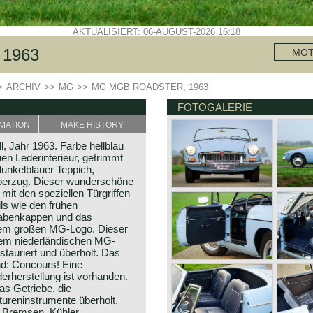
AKTUALISIERT: 06-AUGUST-2026 16:18
1963
MO
>
ARCHIV
>>
MG
>>
MG MGB ROADSTER, 1963
FOTOGALERIE
MATION
MAKE HISTORY
, Jahr 1963. Farbe hellblau
en Lederinterieur, getrimmt
dunkelblauer Teppich,
erzug. Dieser wunderschöne
 mit den speziellen Türgriffen
ils wie den frühen
Nabenkappen und das
dem großen MG-Logo. Dieser
em niederländischen MG-
stauriert und überholt. Das
nd: Concours! Eine
erherstellung ist vorhanden.
s Getriebe, die
ureninstrumente überholt.
Bremsen, Kühler,