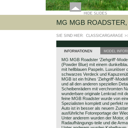
HIDE SLIDES
MG MGB ROADSTER, 
SIE SIND HIER:
CLASSICARGARAGE
>
INFORMATIONEN
MODEL INFOR
MG MGB Roadster ‘Ziehgriff‘-Modell
(Powder Blue) mit einem dunkelblau
mit hellblauen Paspeln. Luxuriöser 
schwarzes Verdeck und Kapuzenüb
MGB ist ein frühes ‘Ziehgriff‘-Modell
und all den anderen speziellen Deta
Scheibenrädern mit verchromten 
wunderbare originale Lenkrad mit 
feine MGB Roadster wurde von ein
Spezialisten komplett und perfekt re
Auto ist in besser als neuem Zusta
ausführliche Fotoreportage der Wied
Unter anderem wurden der Motor, da
Radaufhängungs-teile und die Armat
Unter anderem wurden Kabelbaum, 