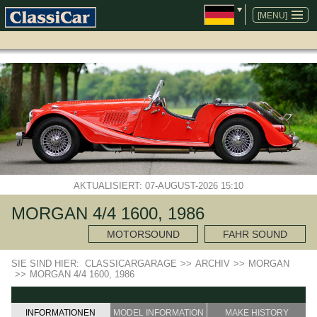
NAVIGATION
ÜBERSPRINGEN
[MENU]
AKTUALISIERT: 07-AUGUST-2026 15:10
MORGAN 4/4 1600, 1986
MOTORSOUND
FAHR SOUND
SIE SIND HIER:
CLASSICARGARAGE
>>
ARCHIV
>>
MORGAN
>>
MORGAN 4/4 1600, 1986
INFORMATIONEN
MODEL INFORMATION
MAKE HISTORY