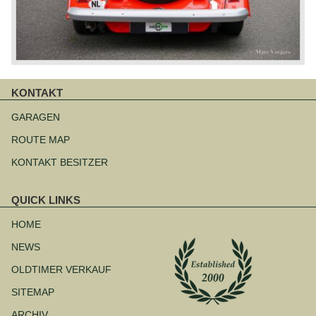
KONTAKT
Navigation
überspringen
GARAGEN
ROUTE MAP
KONTAKT BESITZER
QUICK LINKS
Navigation
überspringen
HOME
NEWS
OLDTIMER VERKAUF
SITEMAP
ARCHIV