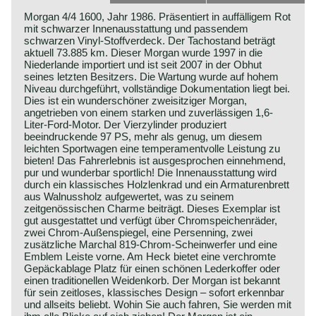
Morgan 4/4 1600, Jahr 1986. Präsentiert in auffälligem Rot
mit schwarzer Innenausstattung und passendem
schwarzen Vinyl-Stoffverdeck. Der Tachostand beträgt
aktuell 73.885 km. Dieser Morgan wurde 1997 in die
Niederlande importiert und ist seit 2007 in der Obhut
seines letzten Besitzers. Die Wartung wurde auf hohem
Niveau durchgeführt, vollständige Dokumentation liegt bei.
Dies ist ein wunderschöner zweisitziger Morgan,
angetrieben von einem starken und zuverlässigen 1,6-
Liter-Ford-Motor. Der Vierzylinder produziert
beeindruckende 97 PS, mehr als genug, um diesem
leichten Sportwagen eine temperamentvolle Leistung zu
bieten! Das Fahrerlebnis ist ausgesprochen einnehmend,
pur und wunderbar sportlich! Die Innenausstattung wird
durch ein klassisches Holzlenkrad und ein Armaturenbrett
aus Walnussholz aufgewertet, was zu seinem
zeitgenössischen Charme beiträgt. Dieses Exemplar ist
gut ausgestattet und verfügt über Chromspeichenräder,
zwei Chrom-Außenspiegel, eine Persenning, zwei
zusätzliche Marchal 819-Chrom-Scheinwerfer und eine
Emblem Leiste vorne. Am Heck bietet eine verchromte
Gepäckablage Platz für einen schönen Lederkoffer oder
einen traditionellen Weidenkorb. Der Morgan ist bekannt
für sein zeitloses, klassisches Design – sofort erkennbar
und allseits beliebt. Wohin Sie auch fahren, Sie werden mit