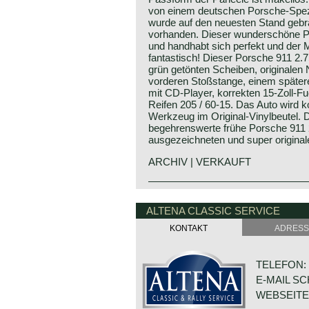
von einem deutschen Porsche-Spezia
wurde auf den neuesten Stand gebr
vorhanden. Dieser wunderschöne Po
und handhabt sich perfekt und der Mo
fantastisch! Dieser Porsche 911 2.7
grün getönten Scheiben, originalen
vorderen Stoßstange, einem spät
mit CD-Player, korrekten 15-Zoll-F
Reifen 205 / 60-15. Das Auto wird ko
Werkzeug im Original-Vinylbeutel. D
begehrenswerte frühe Porsche 911 
ausgezeichneten und super original
ARCHIV | VERKAUFT
Technical data*
Porsche history 1931-1990
6 cylinder boxer engine (OHC)
On 25 april 1931 Professor Ferdina
ALTENA CLASSIC SERVICE
induction: Bosch K-Jetronic petrol in
automotive engineering company.
KONTAKT
ADRESS
cylinder capacity: 2687 cc.
"Porsche Konstruktionsburo für Mo
capacity: 165 PS at 5800 rpm.
Wasserfahrzeugbau". Porsche engin
torque: 235 Nm at 4000 rpm.
automotive manufacturers. Porsche
TELEFON: +
top-speed: 220 km/h – 137 mph
constructed small cars for Zündap
E-MAIL S
acceleration 0-100 km/h: 7.5 sec.
Porsche also engineered a fair sha
gearbox: 5-speed, manual
Grand Prix racing cars and some c
WEBSEITE
weight: 1120 kg.
Porsche engineering.