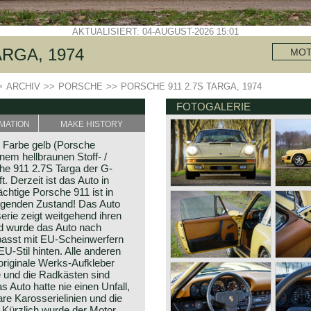
AKTUALISIERT: 04-AUGUST-2026 15:01
ARGA, 1974
MO
>
ARCHIV
>>
PORSCHE
>>
PORSCHE 911 2.7S TARGA, 1974
FOTOGALERIE
MATION
MAKE HISTORY
 Farbe gelb (Porsche
nem hellbraunen Stoff- /
che 911 2.7S Targa der G-
. Derzeit ist das Auto in
chtige Porsche 911 ist in
ragenden Zustand! Das Auto
serie zeigt weitgehend ihren
nd wurde das Auto nach
passt mit EU-Scheinwerfern
U-Stil hinten. Alle anderen
e originale Werks-Aufkleber
e und die Radkästen sind
 Auto hatte nie einen Unfall,
are Karosserielinien und die
 Kürzlich wurde der Motor