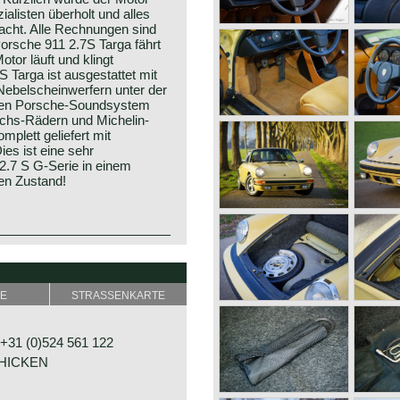
listen überholt und alles
acht. Alle Rechnungen sind
rsche 911 2.7S Targa fährt
tor läuft und klingt
S Targa ist ausgestattet mit
 Nebelscheinwerfern unter der
eren Porsche-Soundsystem
uchs-Rädern und Michelin-
mplett geliefert mit
ies ist eine sehr
2.7 S G-Serie in einem
en Zustand!
nd Porsche founded his
jection
 The company was named:
E
STRASSENKARTE
torenfahrzeug und
eering designed merely for
 engineering designed and
31 (0)524 561 122
p, NSU and Wanderer.
CHICKEN
re of the Mercedes-Benz
omponents were even built by