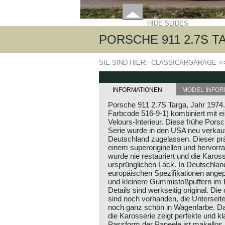
HIDE SLIDES
PORSCHE 911 2.7S T
SIE SIND HIER:
CLASSICARGARAGE
>
INFORMATIONEN
MODEL INFOR
Porsche 911 2.7S Targa, Jahr 1974.
Farbcode 516-9-1) kombiniert mit ei
Velours-Interieur. Diese frühe Pors
Serie wurde in den USA neu verkauft
Deutschland zugelassen. Dieser prä
einem superoriginellen und hervor
wurde nie restauriert und die Karos
ursprünglichen Lack. In Deutschla
europäischen Spezifikationen ange
und kleinere Gummistoßpuffern im E
Details sind werkseitig original. Di
sind noch vorhanden, die Unterseit
noch ganz schön in Wagenfarbe. Das
die Karosserie zeigt perfekte und kl
Passform der Paneele ist makellos.