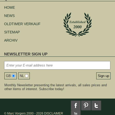
Navigation
überspringen
HOME
NEWS
OLDTIMER VERKAUF
SITEMAP
ARCHIV
NEWSLETTER SIGN UP
GB
NL
Monthly Newsletter presenting the latest arrivals, all sales prices and
other items of interest. Subscribe today!
© Marc Vorgers 2000 - 2026
DISCLAIMER