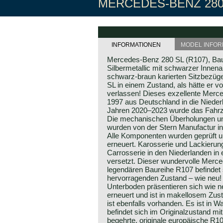
MERCEDES-BENZ 280S
INFORMATIONEN
MODEL INFOR
Mercedes-Benz 280 SL (R107), Bauj
Silbermetallic mit schwarzer Innena
schwarz-braun karierten Sitzbezügen
SL in einem Zustand, als hätte er 
verlassen! Dieses exzellente Mer
1997 aus Deutschland in die Niederl
Jahren 2020–2023 wurde das Fahrzeu
Die mechanischen Überholungen u
wurden von der Stern Manufactur in
Alle Komponenten wurden geprüft un
erneuert. Karosserie und Lackierun
Carrosserie in den Niederlanden in
versetzt. Dieser wundervolle Merc
legendären Baureihe R107 befindet 
hervorragenden Zustand – wie neu!
Unterboden präsentieren sich wie 
erneuert und ist in makellosem Zust
ist ebenfalls vorhanden. Es ist in W
befindet sich im Originalzustand m
begehrte, originale europäische R10