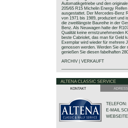
Automatikgetriebe und den originale
205/65 R15 Michelin Energy Reifen 
ausgestattet. Der Mercedes-Benz R
von 1971 bis 1989, produziert und i
die zweitlängste Baureihe in der G
Benz. Als Neuwagen hatte der R107
Qualität keine ernstzunehmenden K
beste Cabriolet, das man für Geld 
Exemplar wird wieder für mehrere 
genossen werden. Werden Sie der n
genießen Sie diesen fabelhaften 280
ARCHIV | VERKAUFT
The Mercedes 280 SL, 350 SL and 4
Mercedes-Benz history
the 230 SL, 250 SL and 280 SL as 
The early years
ALTENA CLASSIC SERVICE
"Pagoda". The "Pagoda was built fro
year 1971, the year the new SL gen
KONTAKT
ADRESS
Mercedes-Benz was formed in 1926 
market. Again Mercedes-Benz achie
manufacturers Daimler and Benz. Th
design with slick, proper lines. In t
Gottlieb Daimler and Karl Benz, we
over twenty years. The "new" gener
TELEFON: +
presented their first vehicles power
wider and heavier than its predecess
stroke engines in the years 1886 - 
E-MAIL S
car considering construction, road h
Daimler first introduced a motorcyc
The Mercedes-Benz SL was built wit
WEBSEITE
Shortly after they introduced prope
had to choose between a V8 with 3.5 
but still resembling horse coaches.
or a six cylinder engine with a cylind