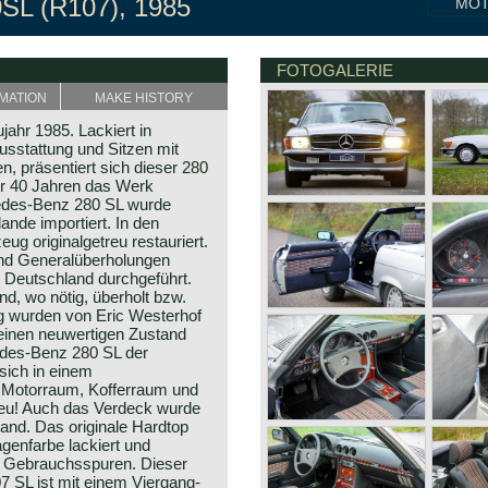
L (R107), 1985
MO
FOTOGALERIE
MATION
MAKE HISTORY
ahr 1985. Lackiert in
usstattung und Sitzen mit
, präsentiert sich dieser 280
vor 40 Jahren das Werk
cedes-Benz 280 SL wurde
ande importiert. In den
g originalgetreu restauriert.
nd Generalüberholungen
 Deutschland durchgeführt.
d, wo nötig, überholt bzw.
g wurden von Eric Westerhof
 einen neuwertigen Zustand
edes-Benz 280 SL der
sich in einem
 Motorraum, Kofferraum und
neu! Auch das Verdeck wurde
and. Das originale Hardtop
agenfarbe lackiert und
it Gebrauchsspuren. Dieser
7 SL ist mit einem Viergang-