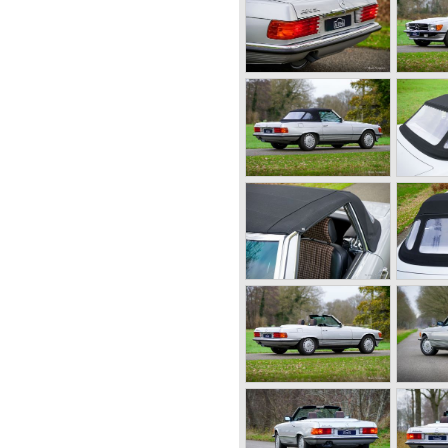
P Benz cars. In 1909 Hemery
 mark with the Lightning Benz
ce course in England. In 1911
an at Daytona Beach broke
 228,1 km/h. In 1914
nd prix with Lautenschlager
in Sicily, the most
e Miglia was introduced in
Benz merged in 1926 the
w the light of day: the SS,
nown as the 38/250 in the
the 500K and the 540K. These
e at present extremely
st invincible Grand Prix
 compete on the same level.
 two saw the most advanced
capacities up to 650 bhp and
t was in the 1980ies that
 those figures.
 first European concern to
ike Ford and others in the