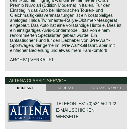
dem Auto, ein Highlight war die Teilnahme am Gran
Premio Nuvolari (Edition Moderna) in Italien. Für den
Einstieg in das Auto bei historischen Touren- und
Gleichmäßigkeitsveranstaltungen ist ein kostspieliges
analoges Halda Twinmaster-Rallye-Oldtimer-Messgerät
eingebaut. Das Auto hat eine vollständige Historie. Dies ist
ein einzigartiges Alvis-Sondermodell, das von einem
renommierten Spezialisten gebaut wurde. Ein
fantastischer Fund für den Liebhaber von „Pre-War“-
Sportwagen, der gerne im „Pre-War“-Stil fährt, aber mit
einfacher Bedienung und etwas mehr Fahrkomfort!
ARCHIV | VERKAUFT
Alvis history
Alvis was founded by Thomas George John and G.P. de
ALTENA CLASSIC SERVICE
Freville. The first cars built under the Alvis name were
KONTAKT
ADRESSE
STRASSENKARTE
manufactured in 1920, and the last Alvis (sports) cars
came out of the factory in Coventry 47 years later. The
ending of the brand name Alvis was sealed when it was
TELEFON: +31 (0)524 561 122
incorporated into the British Leyland concern, where it
E-MAIL SCHICKEN
became part of Rover.
WEBSEITE
The Alvis cars were of great quality and workmanship and
were very fast as well. As for their cars, many parts were
designed and manufactured by Alvis’ own staff, and