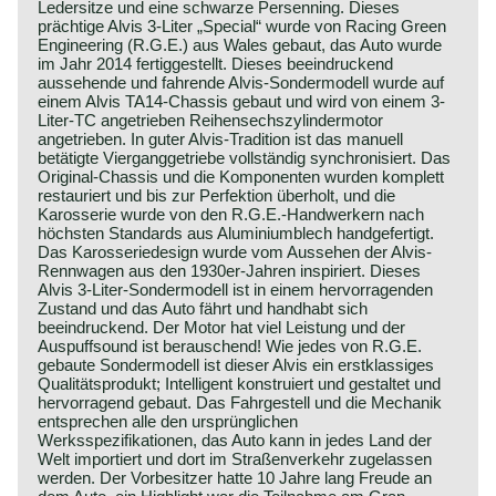
Ledersitze und eine schwarze Persenning. Dieses
prächtige Alvis 3-Liter „Special“ wurde von Racing Green
Engineering (R.G.E.) aus Wales gebaut, das Auto wurde
im Jahr 2014 fertiggestellt. Dieses beeindruckend
aussehende und fahrende Alvis-Sondermodell wurde auf
einem Alvis TA14-Chassis gebaut und wird von einem 3-
Liter-TC angetrieben Reihensechszylindermotor
angetrieben. In guter Alvis-Tradition ist das manuell
betätigte Vierganggetriebe vollständig synchronisiert. Das
Original-Chassis und die Komponenten wurden komplett
restauriert und bis zur Perfektion überholt, und die
Karosserie wurde von den R.G.E.-Handwerkern nach
höchsten Standards aus Aluminiumblech handgefertigt.
Das Karosseriedesign wurde vom Aussehen der Alvis-
Rennwagen aus den 1930er-Jahren inspiriert. Dieses
Alvis 3-Liter-Sondermodell ist in einem hervorragenden
Zustand und das Auto fährt und handhabt sich
beeindruckend. Der Motor hat viel Leistung und der
Auspuffsound ist berauschend! Wie jedes von R.G.E.
gebaute Sondermodell ist dieser Alvis ein erstklassiges
Qualitätsprodukt; Intelligent konstruiert und gestaltet und
hervorragend gebaut. Das Fahrgestell und die Mechanik
entsprechen alle den ursprünglichen
Werksspezifikationen, das Auto kann in jedes Land der
Welt importiert und dort im Straßenverkehr zugelassen
werden. Der Vorbesitzer hatte 10 Jahre lang Freude an