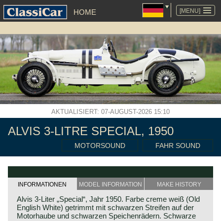
NAVIGATION
ÜBERSPRINGEN
[MENU]
HOME
AKTUALISIERT: 07-AUGUST-2026 15:10
ALVIS 3-LITRE SPECIAL, 1950
MOTORSOUND
FAHR SOUND
INFORMATIONEN
MODEL INFORMATION
MAKE HISTORY
Alvis 3-Liter „Special“, Jahr 1950. Farbe creme weiß (Old
English White) getrimmt mit schwarzen Streifen auf der
Motorhaube und schwarzen Speichenrädern. Schwarze