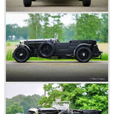
in a class of their own for they combined the size and
comfort of the big tourers and saloons with the road
holding, and speed of the smaller sports- and racing cars.
The Bentley was a true owner-driver car for the sporting
motorist and connoisseur. The Bentley car could be had in
three different types which were designated with three
different radiator badges*. Red badge: short chassis
speed model, Blue badge: the early short and then long
chassis type for bespoke bodywork, Green badge: very
rare and used for about eighteen 100 mph. These Green
badge car won at Le Mans in 1924 and 1927 (Old Number
Seven.) The 3-Litre was built from 1919 until 1929.
*The Bentley radiator and the logo were designed by the
genius motoring artist Gordon Crosby. The logo is a
‘badge’ and not a ‘label’ as stated by AFC Hilstead in his
book ‘Those Bentley Days’ (published 1953).
6.5 Litre and Speed Six
Then in 1926 the 6.5 Litre and the Speed Six were
presented, these six cylinder models were in the eyes of
W.O. Bentley the best cars the Bentley firm ever built. The
bigger capacity was needed for many a customer had built
a bespoke heavy saloon body on their chassis and thus
eliminating the sporting element the chassis had to offer.