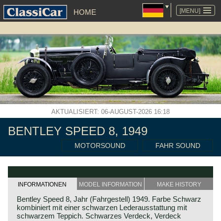
NAVIGATION
ÜBERSPRINGEN
[MENU]
HOME
AKTUALISIERT: 06-AUGUST-2026 16:18
BENTLEY SPEED 8, 1949
MOTORSOUND
FAHR SOUND
INFORMATIONEN
MODEL INFORMATION
MAKE HISTORY
Bentley Speed 8, Jahr (Fahrgestell) 1949. Farbe Schwarz
kombiniert mit einer schwarzen Lederausstattung mit
schwarzem Teppich. Schwarzes Verdeck, Verdeck