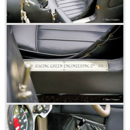
the cumbersome financial situation at Bentley’s. The 1929
Wall Street crash affecting the firm immensely. The 4-Litre
featured the chassis, transmission and brakes of the 8-
litre. The newly constructed 120 bhp ‘Ricardo’ engine
proved underpowered for the chassis and as a result the
4-litre never became the success Bentley hoped for. Only
50 chassis were built.
1931 Rolls Royce take over
In 1931 business prospects looked very black and the firm
went into receivership. Napier & Son were negotiating with
Bentley's receiver to take over the company. Then another
interested party arrived at the scene named British Central
Equitable Trust. They outbid Napiers in a sealed bid
auction. The Trust later was found to be a front for Rolls-
Royce Limited. Rolls Royce had cleverly defeated the
threat of a firm that could become a very unwelcome
competitor.
From 1933 all Bentley cars were based upon their Rolls
Royce counterparts and production was then moved from
Cricklewood to Derby. Purists tend to name the Rolls
Royce produced cars – Rolls Royce Bentley’s. Rolls
Royce took good care of the Bentley ‘marque’. Many
magnificent automobiles were built with a distinctively
different character than the Rolls Royce models.