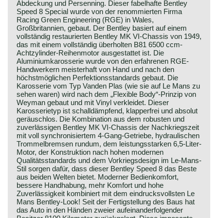
Abdeckung und Persenning. Dieser fabelhafte Bentley
Speed 8 Special wurde von der renommierten Firma
Racing Green Engineering (RGE) in Wales,
Großbritannien, gebaut. Der Bentley basiert auf einem
vollständig restaurierten Bentley MK VI-Chassis von 1949,
das mit einem vollständig überholten B81 6500 ccm-
Achtzylinder-Reihenmotor ausgestattet ist. Die
Aluminiumkarosserie wurde von den erfahrenen RGE-
Handwerkern meisterhaft von Hand und nach den
höchstmöglichen Perfektionsstandards gebaut. Die
Karosserie vom Typ Vanden Plas (wie sie auf Le Mans zu
sehen waren) wird nach dem „Flexible Body“-Prinzip von
Weyman gebaut und mit Vinyl verkleidet. Dieser
Karosserietyp ist schalldämpfend, klapperfrei und absolut
geräuschlos. Die Kombination aus dem robusten und
zuverlässigen Bentley MK VI-Chassis der Nachkriegszeit
mit voll synchronisiertem 4-Gang-Getriebe, hydraulischen
Trommelbremsen rundum, dem leistungsstarken 6,5-Liter-
Motor, der Konstruktion nach hohen modernen
Qualitätsstandards und dem Vorkriegsdesign im Le-Mans-
Stil sorgen dafür, dass dieser Bentley Speed 8 das Beste
aus beiden Welten bietet. Moderner Bedienkomfort,
bessere Handhabung, mehr Komfort und hohe
Zuverlässigkeit kombiniert mit dem eindrucksvollsten Le
Mans Bentley-Look! Seit der Fertigstellung des Baus hat
das Auto in den Händen zweier aufeinanderfolgender