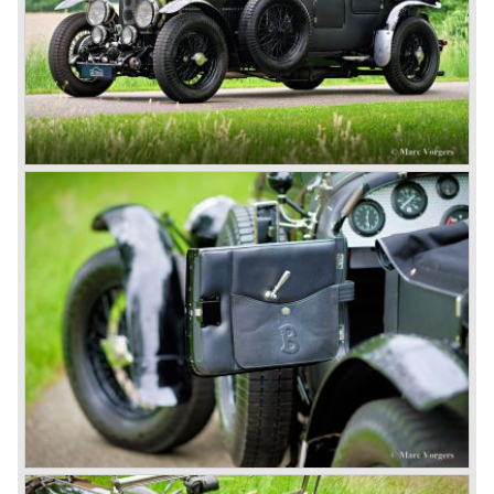
The Speed Six brought Bentley the most racing
successes and Le Mans victories. In the year 1929 the
Speed Six came home first with Bentley 4.5 Litres second,
third and fourth! In 1930 the same Bentley Speed Six 'Old
Number one' came home a victor followed by another
Speed six in second position!
4.5 Litre
Next came the upgraded four cylinder Bentley 4.5 Litre in
the year 1927. The 4.5 Litre featured four valves per
cylinder and two spark plugs per cylinder engine. Most of
these cars were given open tourer and saloon bodywork
and only nine short chassis were built.
4.5 Litre Supercharged (Blower)
The 4.5 Litre Blower was built in the ‘Barnato’ period.
Financed by the Hon. Dorothy Paget Tim Birkin
successfully experimented at Brooklands with his blower
Bentley and even achieved the Brooklands lap record with
his Blower Bentley. As Woolf Barnato was now in charge
of the Bentley firm, and W.O. now only responsible for the
development of the Bentley cars, Birkin convinced
Barnato to enter a separate team of Blower Bentleys for
the 1930 Le Mans race. This was against W.O. Bentley’s
ideas for he was of the opinion that the supercharger