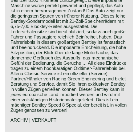
Besitzer 8100 Kilometer zurückgelegt. Diese imposante
Maschine wurde perfekt gewartet und gepflegt; das Auto
ist in einem hervorragenden Zustand! Das Auto zeigt nur
die geringsten Spuren von früherer Nutzung. Dieses feine
Bentley-Sondermodell ist mit 21-Zoll-Speichenrädern mit
6,75-7,00 Blockley-Reifen ausgestattet. Die
Lederschalensitze sind ideal platziert, sodass auch große
Fahrer und Passagiere reichlich Beinfreiheit haben. Das
Fahrerlebnis in diesem großartigen Bentley ist fantastisch
und beeindruckend. Die imposante Erscheinung, die hohe
Sitzposition, der Blick über die lange Motorhaube, das
donnernde Geräusch des Auspuffs, das mechanische
Gefühl der Bedienung, die Gerüche … All diese Eindrücke
tragen zu einem hochkarätigen Oldtimer-Fahrerlebnis bei.
Altena Classic Service ist ein offizieller (Service)
Partner/Händler von Racing Green Engineering und bietet
Beratung und Service, damit Sie Ihren exklusiven Bentley
in vollen Zügen genießen können. Dieser Bentley kann in
jedes europäische Land importiert werden und wird mit
einer vollständigen Historiendatei geliefert. Dies ist ein
mächtiger Bentley Speed 8 Special, der bereit ist, in vollen
Zügen genossen zu werden!
ARCHIV | VERKAUFT
This Bentley is a unique custom built special of which we
Bentley history 1919 - 1931
can not give factory specifications. Specifications known