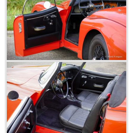
besides the XJ, the special-lined 2+2 came onto the
market. It was the XJS. This car was also available as a
convertible.
So far the classic period. In the future the Jaguar history
from 1980 will be filled in.
© Marc Vorgers