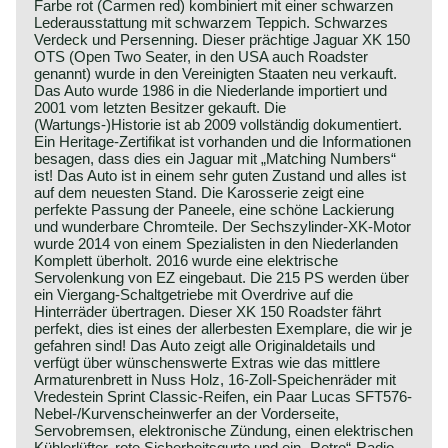
Farbe rot (Carmen red) kombiniert mit einer schwarzen
Lederausstattung mit schwarzem Teppich. Schwarzes
Verdeck und Persenning. Dieser prächtige Jaguar XK 150
OTS (Open Two Seater, in den USA auch Roadster
genannt) wurde in den Vereinigten Staaten neu verkauft.
Das Auto wurde 1986 in die Niederlande importiert und
2001 vom letzten Besitzer gekauft. Die
(Wartungs-)Historie ist ab 2009 vollständig dokumentiert.
Ein Heritage-Zertifikat ist vorhanden und die Informationen
besagen, dass dies ein Jaguar mit „Matching Numbers“
ist! Das Auto ist in einem sehr guten Zustand und alles ist
auf dem neuesten Stand. Die Karosserie zeigt eine
perfekte Passung der Paneele, eine schöne Lackierung
und wunderbare Chromteile. Der Sechszylinder-XK-Motor
wurde 2014 von einem Spezialisten in den Niederlanden
Komplett überholt. 2016 wurde eine elektrische
Servolenkung von EZ eingebaut. Die 215 PS werden über
ein Viergang-Schaltgetriebe mit Overdrive auf die
Hinterräder übertragen. Dieser XK 150 Roadster fährt
perfekt, dies ist eines der allerbesten Exemplare, die wir je
gefahren sind! Das Auto zeigt alle Originaldetails und
verfügt über wünschenswerte Extras wie das mittlere
Armaturenbrett in Nuss Holz, 16-Zoll-Speichenräder mit
Vredestein Sprint Classic-Reifen, ein Paar Lucas SFT576-
Nebel-/Kurvenscheinwerfer an der Vorderseite,
Servobremsen, elektronische Zündung, einen elektrischen
Kühlerlüfter, rote Sicherheitsgurte und ein „Retro“-Radio