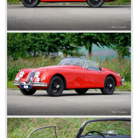
In 1960, Jaguar took over the British Daimler, and from
that time onward it used the name of Daimler for its
deluxe, comfort-oriented models, and the name of Jaguar
for its sporty cars.
In 1961, the famous Jaguar E-Type was born. The E-Type
was inspired by the D-Type racing car from the fifties. Like
the XK, the E-Type was an icon in the history of car
making, with an almost alien design and excellent
technology. The E-Type appeared as a roadster, as an
FHC (Fixed Head Coupe) and as a 2+2. They also built
some special lightweight E-Types to prolong the racing
successes of the past. However, they did not succeed as
competitors had copied the technical achievements of the
D-Type.
In the production of the deluxe saloons, a large MK X was
added to the MK II, and the contiguous S-Type, the
240/340 series and the 420/420G series were brought
onto the market.
In 1968, the Jaguar XJ was designed and though evolved
in many ways, the XJ is available to this very day.…
In 1971, a V12 engine was added to the Jaguar E-Type,
and later in the Daimler Double Six and the Jaguar XJ 12.
At that time, it was the only twelve-cylinder engine in serial
production in the world.
In the mid-seventies, the E-Type had to clear the field and