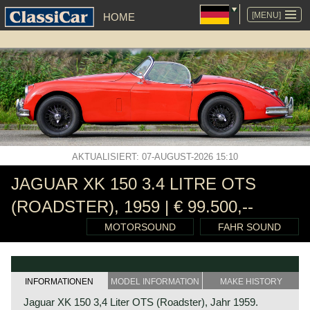
NAVIGATION
ÜBERSPRINGEN
[MENU]
HOME
AKTUALISIERT: 07-AUGUST-2026 15:10
JAGUAR XK 150 3.4 LITRE OTS
(ROADSTER), 1959 | € 99.500,--
MOTORSOUND
FAHR SOUND
INFORMATIONEN
MODEL INFORMATION
MAKE HISTORY
Jaguar XK 150 3,4 Liter OTS (Roadster), Jahr 1959.