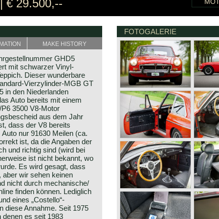
€ 29.500,--
MO
FOTOGALERIE
MATION
MAKE HISTORY
hrgestellnummer GHD5
rt mit schwarzer Vinyl-
eppich. Dieser wunderbare
tandard-Vierzylinder-MGB GT
5 in den Niederlanden
as Auto bereits mit einem
5/P6 3500 V8-Motor
ungsbescheid aus dem Jahr
t, dass der V8 bereits
 Auto nur 91630 Meilen (ca.
rrekt ist, da die Angaben der
 und richtig sind (wird bei
erweise ist nicht bekannt, wo
urde. Es wird gesagt, dass
, aber wir sehen keinen
nd nicht durch mechanische/
nline finden können. Lediglich
nd eines „Costello“-
en diese Annahme. Seit 1975
n denen es seit 1983