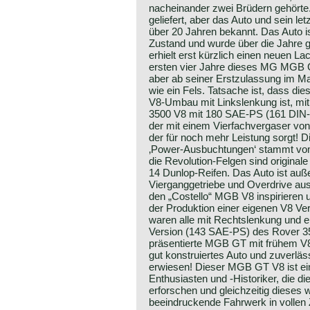
nacheinander zwei Brüdern gehörte.
geliefert, aber das Auto und sein let
über 20 Jahren bekannt. Das Auto i
Zustand und wurde über die Jahre gu
erhielt erst kürzlich einen neuen Lac
ersten vier Jahre dieses MG MGB G
aber ab seiner Erstzulassung im Mai 
wie ein Fels. Tatsache ist, dass di
V8-Umbau mit Linkslenkung ist, mit
3500 V8 mit 180 SAE-PS (161 DIN-
der mit einem Vierfachvergaser von 
der für noch mehr Leistung sorgt! 
‚Power-Ausbuchtungen‘ stammt vo
die Revolution-Felgen sind original
14 Dunlop-Reifen. Das Auto ist au
Vierganggetriebe und Overdrive aus
den „Costello“ MGB V8 inspirieren 
der Produktion einer eigenen V8 Ve
waren alle mit Rechtslenkung und ei
Version (143 SAE-PS) des Rover 35
präsentierte MGB GT mit frühem V8
gut konstruiertes Auto und zuverläs
erwiesen! Dieser MGB GT V8 ist ei
Enthusiasten und -Historiker, die d
erforschen und gleichzeitig dieses 
beeindruckende Fahrwerk in vollen