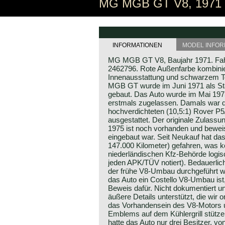
MG MGB GT V8, 1971 | 
INFORMATIONEN
MODEL INFOR
MG MGB GT V8, Baujahr 1971. Fa
2462796. Rote Außenfarbe kombinie
Innenausstattung und schwarzem T
MGB GT wurde im Juni 1971 als S
gebaut. Das Auto wurde im Mai 197
erstmals zugelassen. Damals war d
hochverdichteten (10,5:1) Rover P
ausgestattet. Der originale Zulass
1975 ist noch vorhanden und beweis
eingebaut war. Seit Neukauf hat das
147.000 Kilometer) gefahren, was ko
niederländischen Kfz-Behörde logisch
jeden APK/TÜV notiert). Bedauerlich
der frühe V8-Umbau durchgeführt w
das Auto ein Costello V8-Umbau ist
Beweis dafür. Nicht dokumentiert u
äußere Details unterstützt, die wir o
das Vorhandensein des V8-Motors u
Emblems auf dem Kühlergrill stütz
hatte das Auto nur drei Besitzer, vo