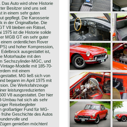
 Das Auto wird ohne Historie
zter Besitzer sind uns seit
st in einem sehr guten
t gepflegt. Die Karosserie
k in der Originalfarbe. Die
T V8 bleiben ein Rätsel,
1975 ist die Historie solide
eser MGB GT ein sehr guter
 einem ordentlichen Rover
PS) und hoher Kompression,
Edelbrock ausgestattet ist,
Die Motorhaube mit den
m Sechszylinder-MGC, und
e Vintage-Modelle mit 185-70-
ßerdem mit einem
gestattet. MG ließ sich von
und begann im April 1975 mit
rsion. Die Werksfahrzeuge
ner leistungsreduzierten
00 V8 ausgestattet. Der hier
-Umbau hat sich als sehr
siger Reisebegleiter
n großartiger Fund für MG-
ie frühe Geschichte des Autos
wundervolle und
 Zügen genießen möchten!