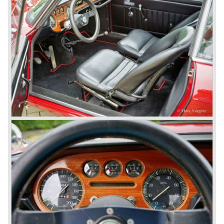
In the year 1950 the Lancia Aurelia was presented to the
public. The Aurelia was available as saloon model (B10,
B21, B22, B12), from 1953 also as 2+2 coupe model
(B20-2500 GT), and from 1954 as Spider and Convertible
models (B24).
The Aurelia B20-2500 GT and the Aurelia B20 Spider are
the absolute highlights in the Lancia history and both were
designed by Pinin Farina!
The Aurelia series was succeeded by the Lancia Flaminia
series in the year 1957.
With the Flaminia series Lancia introduced a very
luxurious automobile in the top range. The Flaminia was
another Lancia showcase of innovation and the cars
featured beautiful designs. Because of the expensive
technical and mechanical components the Lancia Flaminia
was a very expensive automobile.
The Lancia Flaminia series featured: independent
suspension all round, De Dion rear axle with integrated
gearbox (transaxle), disc brakes all round and an
aluminium 2775 cc. V6 engine. We identify the following
Lancia Flaminia models:
The Flaminia Berlina (1957-1970), the Lancia Flaminia
Coupe (1958-1967), the Lancia Flaminia GT/ GTL (1958-
1967) and the Lancia Flaminia Sport and Super sport
Zagato (1958-1967)
All Flaminia models together a little over 10.000 were ever