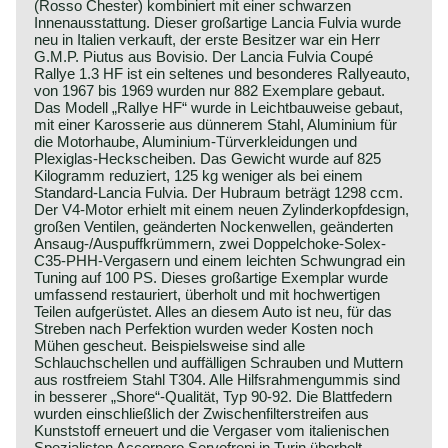
(Rosso Chester) kombiniert mit einer schwarzen
Innenausstattung. Dieser großartige Lancia Fulvia wurde
neu in Italien verkauft, der erste Besitzer war ein Herr
G.M.P. Piutus aus Bovisio. Der Lancia Fulvia Coupé
Rallye 1.3 HF ist ein seltenes und besonderes Rallyeauto,
von 1967 bis 1969 wurden nur 882 Exemplare gebaut.
Das Modell „Rallye HF“ wurde in Leichtbauweise gebaut,
mit einer Karosserie aus dünnerem Stahl, Aluminium für
die Motorhaube, Aluminium-Türverkleidungen und
Plexiglas-Heckscheiben. Das Gewicht wurde auf 825
Kilogramm reduziert, 125 kg weniger als bei einem
Standard-Lancia Fulvia. Der Hubraum beträgt 1298 ccm.
Der V4-Motor erhielt mit einem neuen Zylinderkopfdesign,
großen Ventilen, geänderten Nockenwellen, geänderten
Ansaug-/Auspuffkrümmern, zwei Doppelchoke-Solex-
C35-PHH-Vergasern und einem leichten Schwungrad ein
Tuning auf 100 PS. Dieses großartige Exemplar wurde
umfassend restauriert, überholt und mit hochwertigen
Teilen aufgerüstet. Alles an diesem Auto ist neu, für das
Streben nach Perfektion wurden weder Kosten noch
Mühen gescheut. Beispielsweise sind alle
Schlauchschellen und auffälligen Schrauben und Muttern
aus rostfreiem Stahl T304. Alle Hilfsrahmengummis sind
in besserer „Shore“-Qualität, Typ 90-92. Die Blattfedern
wurden einschließlich der Zwischenfilterstreifen aus
Kunststoff erneuert und die Vergaser vom italienischen
Spezialisten Accornero Servofreni in Turin überholt.