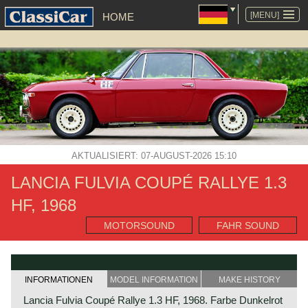
NAVIGATION
ÜBERSPRINGEN
[MENU]
HOME
AKTUALISIERT: 07-AUGUST-2026 15:10
LANCIA FULVIA COUPÉ RALLYE 1.3
HF, 1968
MOTORSOUND
FAHR SOUND
INFORMATIONEN
MODEL INFORMATION
MAKE HISTORY
Lancia Fulvia Coupé Rallye 1.3 HF, 1968. Farbe Dunkelrot