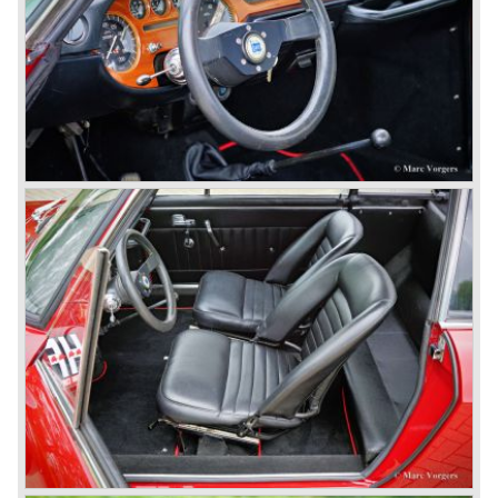
was built until the year 1974.
In the year 1963 the Lancia Fulvia was presented to the
public. The Berlina model shows a great resemblance with
the Lancia Flavia Berlina. The Lancia Fulvia was ftted with
the smaller V4 engine powering the front wheels. The
Lancia Fulvia series was fitted with independent
suspension and disc brakes all round. In the year 1965 the
show stopper in the Fulvia series was presented; the
Lancia Fulvia coupe... the HF version of this car has won
many, many international rally events.
The Lancia Fulvia was also available as Zagato Sport
model.
In the year 1970 the unique Lancia Stratos saw the light of
day. A Bertone designed futuristic show model which was
chosen by Lancia to compete in the international rally
championships. The Stratos proved to be very successful
just like the Fulvia HF.
Between the years 1972 and 1984 the following Lancia
models were presented:
The Lancia Beta (Berlina, Coupe, Spider, HPE and
Montecarlo), the Stratos successor Lancia Rally 037 and
the Lancia Gamma saloon.