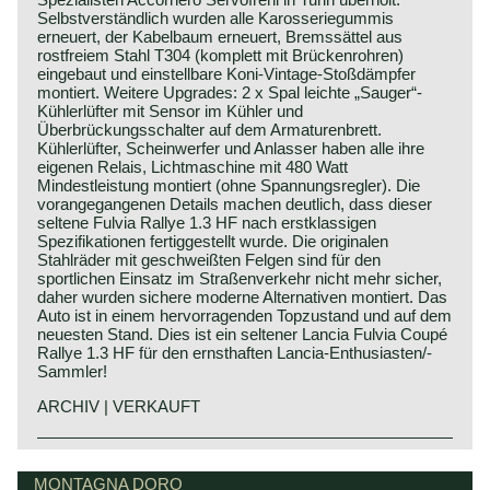
Selbstverständlich wurden alle Karosseriegummis
erneuert, der Kabelbaum erneuert, Bremssättel aus
rostfreiem Stahl T304 (komplett mit Brückenrohren)
eingebaut und einstellbare Koni-Vintage-Stoßdämpfer
montiert. Weitere Upgrades: 2 x Spal leichte „Sauger“-
Kühlerlüfter mit Sensor im Kühler und
Überbrückungsschalter auf dem Armaturenbrett.
Kühlerlüfter, Scheinwerfer und Anlasser haben alle ihre
eigenen Relais, Lichtmaschine mit 480 Watt
Mindestleistung montiert (ohne Spannungsregler). Die
vorangegangenen Details machen deutlich, dass dieser
seltene Fulvia Rallye 1.3 HF nach erstklassigen
Spezifikationen fertiggestellt wurde. Die originalen
Stahlräder mit geschweißten Felgen sind für den
sportlichen Einsatz im Straßenverkehr nicht mehr sicher,
daher wurden sichere moderne Alternativen montiert. Das
Auto ist in einem hervorragenden Topzustand und auf dem
neuesten Stand. Dies ist ein seltener Lancia Fulvia Coupé
Rallye 1.3 HF für den ernsthaften Lancia-Enthusiasten/-
Sammler!
ARCHIV | VERKAUFT
In the year 1963 Lancia presented the Fulvia saloon
Lancia history
model. Two years later, in the year 1965, they introduced
Lancia & Co. was established in the year 1906 in Turin,
MONTAGNA DORO
the Fulvia coupe. The Fulvia coupe has a very