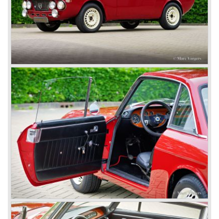
Lancia Lambda) with the presentation of the beautiful
Lancia Aprilia.
The Lancia Aprilia featured independent suspension all
round (!), hydraulic brakes (!), drum brakes placed near to
the differential at the rear (!) and an aluminium V4 engine
(!).
Next to designing and producing road cars Lancia was
also very involved in building racing cars... Lancia racing
cars were very often fitted with new innovative
constructions which had to prove their value on the racing
track.
Amongst others the famous racecar driver Emmanuel
Fangio drove for Lancia in the fifties of the twentieth
century. He also drove the Pan America race in 1953.
In fifties of the twentieth century Lancia built it's most
beautiful automobiles ever. These cars were far ahead of
the competition with their unitary bodywork structure, V4
and V6 engines with overhead camshafts and all the
innovations Lancia developed for the succeeding models.
The Lancia Appia Series 1 and II (1953-1959) was a
beautifully designed compact car which was mechanically
less complex than the other contemporary Lancia models.
Between 1956 and 1962 various stunning specials were
built, by Pinin Farina, Zagato and Vignale, based on the
Appia.