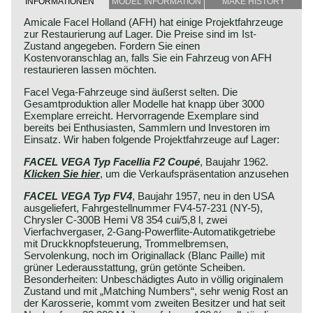
INFORMATIONEN
MODEL INFORMATION
MAKE HISTORY
Amicale Facel Holland (AFH) hat einige Projektfahrzeuge
zur Restaurierung auf Lager. Die Preise sind im Ist-
Zustand angegeben. Fordern Sie einen
Kostenvoranschlag an, falls Sie ein Fahrzeug von AFH
restaurieren lassen möchten.
Facel Vega-Fahrzeuge sind äußerst selten. Die
Gesamtproduktion aller Modelle hat knapp über 3000
Exemplare erreicht. Hervorragende Exemplare sind
bereits bei Enthusiasten, Sammlern und Investoren im
Einsatz. Wir haben folgende Projektfahrzeuge auf Lager:
FACEL VEGA Typ Facellia F2 Coupé
, Baujahr 1962.
Klicken Sie hier
, um die Verkaufspräsentation anzusehen
FACEL VEGA Typ FV4
, Baujahr 1957, neu in den USA
ausgeliefert, Fahrgestellnummer FV4-57-231 (NY-5),
Chrysler C-300B Hemi V8 354 cui/5,8 l, zwei
Vierfachvergaser, 2-Gang-Powerflite-Automatikgetriebe
mit Druckknopfsteuerung, Trommelbremsen,
Servolenkung, noch im Originallack (Blanc Paille) mit
grüner Lederausstattung, grün getönte Scheiben.
Besonderheiten: Unbeschädigtes Auto in völlig originalem
Zustand und mit „Matching Numbers“, sehr wenig Rost an
der Karosserie, kommt vom zweiten Besitzer und hat seit