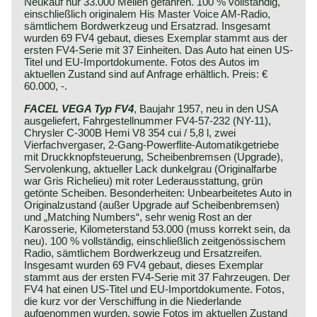
Neukauf nur 33.000 Meilen gefahren. 100 % vollständig,
einschließlich originalem His Master Voice AM-Radio,
sämtlichem Bordwerkzeug und Ersatzrad. Insgesamt
wurden 69 FV4 gebaut, dieses Exemplar stammt aus der
ersten FV4-Serie mit 37 Einheiten. Das Auto hat einen US-
Titel und EU-Importdokumente. Fotos des Autos im
aktuellen Zustand sind auf Anfrage erhältlich. Preis: €
60.000, -.
FACEL VEGA Typ FV4
, Baujahr 1957, neu in den USA
ausgeliefert, Fahrgestellnummer FV4-57-232 (NY-11),
Chrysler C-300B Hemi V8 354 cui / 5,8 l, zwei
Vierfachvergaser, 2-Gang-Powerflite-Automatikgetriebe
mit Druckknopfsteuerung, Scheibenbremsen (Upgrade),
Servolenkung, aktueller Lack dunkelgrau (Originalfarbe
war Gris Richelieu) mit roter Lederausstattung, grün
getönte Scheiben. Besonderheiten: Unbearbeitetes Auto in
Originalzustand (außer Upgrade auf Scheibenbremsen)
und „Matching Numbers“, sehr wenig Rost an der
Karosserie, Kilometerstand 53.000 (muss korrekt sein, da
neu). 100 % vollständig, einschließlich zeitgenössischem
Radio, sämtlichem Bordwerkzeug und Ersatzreifen.
Insgesamt wurden 69 FV4 gebaut, dieses Exemplar
stammt aus der ersten FV4-Serie mit 37 Fahrzeugen. Der
FV4 hat einen US-Titel und EU-Importdokumente. Fotos,
die kurz vor der Verschiffung in die Niederlande
aufgenommen wurden, sowie Fotos im aktuellen Zustand