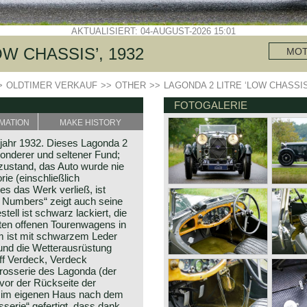
AKTUALISIERT: 04-AUGUST-2026 15:01
W CHASSIS’, 1932
MO
>
OLDTIMER VERKAUF
>>
OTHER
>>
LAGONDA 2 LITRE ‘LOW CHASSIS’
FOTOGALERIE
MATION
MAKE HISTORY
ujahr 1932. Dieses Lagonda 2
sonderer und seltener Fund;
lzustand, das Auto wurde nie
rie (einschließlich
es das Werk verließ, ist
g Numbers“ zeigt auch seine
ell ist schwarz lackiert, die
ten offenen Tourenwagens in
m ist mit schwarzem Leder
und die Wetterausrüstung
f Verdeck, Verdeck
rosserie des Lagonda (der
l vor der Rückseite der
e im eigenen Haus nach dem
serie“ gefertigt, dass dank