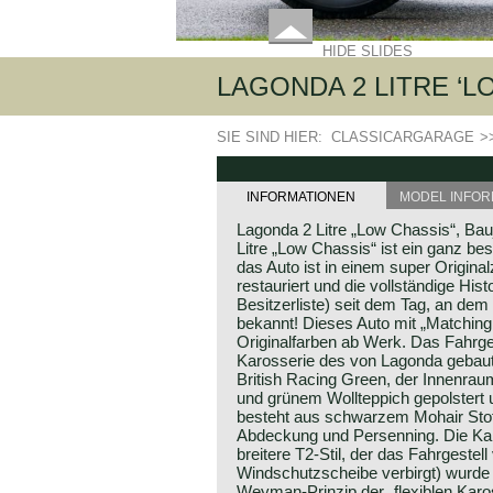
HIDE SLIDES
LAGONDA 2 LITRE ‘LO
SIE SIND HIER:
CLASSICARGARAGE
>
INFORMATIONEN
MODEL INFOR
Lagonda 2 Litre „Low Chassis“, Ba
Litre „Low Chassis“ ist ein ganz be
das Auto ist in einem super Origina
restauriert und die vollständige Histo
Besitzerliste) seit dem Tag, an dem 
bekannt! Dieses Auto mit „Matchin
Originalfarben ab Werk. Das Fahrgest
Karosserie des von Lagonda gebau
British Racing Green, der Innenrau
und grünem Wollteppich gepolstert 
besteht aus schwarzem Mohair Stof
Abdeckung und Persenning. Die Ka
breitere T2-Stil, der das Fahrgestel
Windschutzscheibe verbirgt) wurd
Weyman-Prinzip der „flexiblen Karos