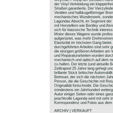
der Vinyl Verkleidung ein klapperfre
Straßen garantierte. Der Vierzylind
Ventilen und halbkugelförmiger Bre
mechanisches Wunderwerk, sonder
Lagondas Absicht, im Segment der
mit Herstellern wie Bentley und Alv
sich für klassische Technik interessi
Motor dieses Wagens wurde professio
aufgerüstet, was mehr Drehmoment
Elastizität im höchsten Gang bietet
durchgeführten Arbeiten sind sehr 
die einzigen größeren Arbeiten am 
und Reparaturarbeiten wurden durc
mechanisch und optisch auf dem ne
zu halten. Der letzte (und aktuelle B
Zeitkapsel 25 Jahre lang gehegt und
brillante Stück britischer Automobi
Betreuer, der sich die nächsten Ja
Person, die die Geschichte mit Resp
Originalität fortschreibt. Die Gesc
mindestens ein Jahrhundert weiter
Autor einiger Seiten oder eines gan
prachtvolle Lagonda wird mit sehr in
Korrespondenz und Fotos aus dem J
ARCHIV | VERKAUFT