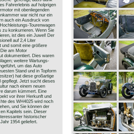
ies Fahrerlebnis auf holprigen
ermotor mit obenliegenden
nnkammer war nicht nur ein
n auch ein Ausdruck von
 Hochleistungs-Tourenwagen
is zu konkurrieren. Wenn Sie
eren, ist dies ein Juwel! Der
nell auf 2,4 Liter
 und somit eine größere
. Die am Motor
gut dokumentiert. Dies waren
Wagen; weitere Wartungs-
hgeführt, um das Auto
uesten Stand und in Topform
esitzer) hat diese großartige
 gepflegt. Jetzt sucht dieses
lkultur nach einem neuen
hre darum kümmert. Eine
ekt vor ihrer Herkunft und
hichte des WH4025 wird noch
gehen, und Sie können der
zen Kapitels sein. Dieser
teressanter historischer
ahr 1954 geliefert.