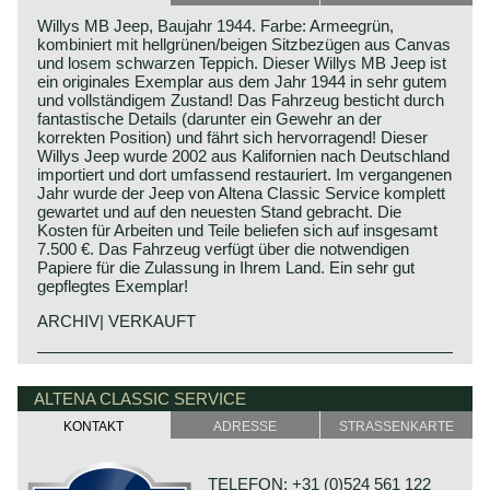
Willys MB Jeep, Baujahr 1944. Farbe: Armeegrün,
kombiniert mit hellgrünen/beigen Sitzbezügen aus Canvas
und losem schwarzen Teppich. Dieser Willys MB Jeep ist
ein originales Exemplar aus dem Jahr 1944 in sehr gutem
und vollständigem Zustand! Das Fahrzeug besticht durch
fantastische Details (darunter ein Gewehr an der
korrekten Position) und fährt sich hervorragend! Dieser
Willys Jeep wurde 2002 aus Kalifornien nach Deutschland
importiert und dort umfassend restauriert. Im vergangenen
Jahr wurde der Jeep von Altena Classic Service komplett
gewartet und auf den neuesten Stand gebracht. Die
Kosten für Arbeiten und Teile beliefen sich auf insgesamt
7.500 €. Das Fahrzeug verfügt über die notwendigen
Papiere für die Zulassung in Ihrem Land. Ein sehr gut
gepflegtes Exemplar!
ARCHIV| VERKAUFT
Technical data:
Four cylinder in-line engine with side valves.
ALTENA CLASSIC SERVICE
cylinder capacity: 2199 cc
KONTAKT
ADRESSE
STRASSENKARTE
Induction: 1 carburettor
capacity: 60 bhp at 4000 rpm
gearbox: 3-speed manual with high and low gearing
TELEFON: +31 (0)524 561 122