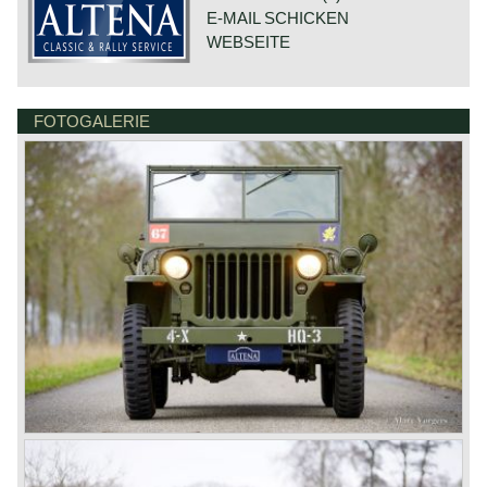
brakes: drum brakes around
E-MAIL SCHICKEN
weight (empty): 1060 kg
WEBSEITE
FOTOGALERIE
DE VAART 23
7784 DK GRAMSBERGEN
NIEDERLANDE