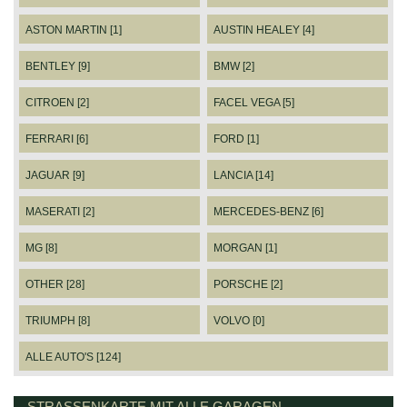
ASTON MARTIN [1]
AUSTIN HEALEY [4]
BENTLEY [9]
BMW [2]
CITROEN [2]
FACEL VEGA [5]
FERRARI [6]
FORD [1]
JAGUAR [9]
LANCIA [14]
MASERATI [2]
MERCEDES-BENZ [6]
MG [8]
MORGAN [1]
OTHER [28]
PORSCHE [2]
TRIUMPH [8]
VOLVO [0]
ALLE AUTO'S [124]
STRASSENKARTE MIT ALLE GARAGEN