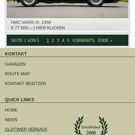
HMC MARK IV, 1998
€ 77.500,-- | HIER KLICKEN
SEITE 1 VON 5
1
2
3
4
5
VORWÄRTS
ENDE »
KONTAKT
Navigation
überspringen
GARAGEN
ROUTE MAP
KONTAKT BESITZER
QUICK LINKS
Navigation
überspringen
HOME
NEWS
OLDTIMER VERKAUF