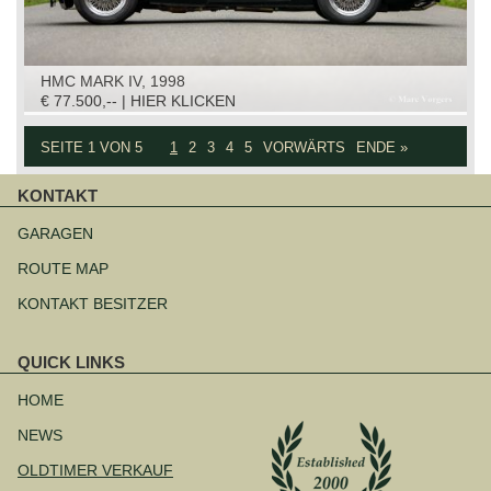
HMC MARK IV, 1998
€ 77.500,-- | HIER KLICKEN
SEITE 1 VON 5
1
2
3
4
5
VORWÄRTS
ENDE »
KONTAKT
Navigation
überspringen
GARAGEN
ROUTE MAP
KONTAKT BESITZER
QUICK LINKS
Navigation
überspringen
HOME
NEWS
OLDTIMER VERKAUF