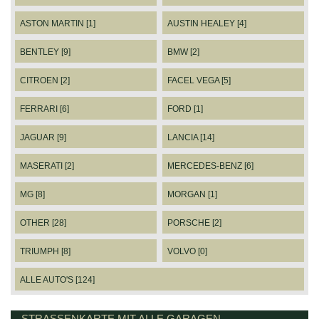
ASTON MARTIN [1]
AUSTIN HEALEY [4]
BENTLEY [9]
BMW [2]
CITROEN [2]
FACEL VEGA [5]
FERRARI [6]
FORD [1]
JAGUAR [9]
LANCIA [14]
MASERATI [2]
MERCEDES-BENZ [6]
MG [8]
MORGAN [1]
OTHER [28]
PORSCHE [2]
TRIUMPH [8]
VOLVO [0]
ALLE AUTO'S [124]
STRASSENKARTE MIT ALLE GARAGEN