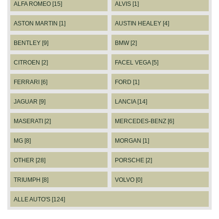
ALFA ROMEO [15]
ALVIS [1]
ASTON MARTIN [1]
AUSTIN HEALEY [4]
BENTLEY [9]
BMW [2]
CITROEN [2]
FACEL VEGA [5]
FERRARI [6]
FORD [1]
JAGUAR [9]
LANCIA [14]
MASERATI [2]
MERCEDES-BENZ [6]
MG [8]
MORGAN [1]
OTHER [28]
PORSCHE [2]
TRIUMPH [8]
VOLVO [0]
ALLE AUTO'S [124]